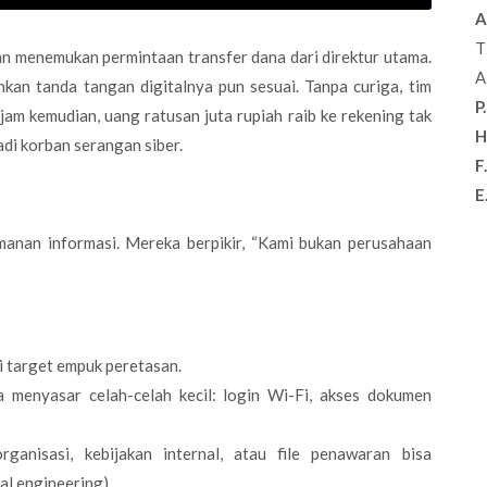
A
T
an menemukan permintaan transfer dana dari direktur utama.
A
ahkan tanda tangan digitalnya pun sesuai. Tanpa curiga, tim
P.
jam kemudian, uang ratusan juta rupiah raib ke rekening tak
H
adi korban serangan siber.
F.
E
nan informasi. Mereka berpikir, “Kami bukan perusahaan
di target empuk peretasan.
 menyasar celah-celah kecil: login Wi-Fi, akses dokumen
rganisasi, kebijakan internal, atau file penawaran bisa
al engineering).