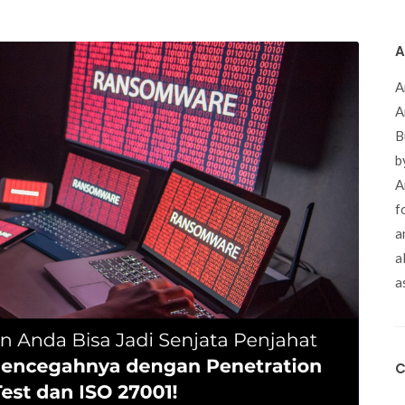
A
A
A
B
b
A
f
a
a
a
C