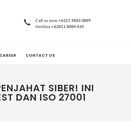
Call us now +6221 3483 0889
Hotline +62811 8884 430
CAREER
CONTACT US
NJAHAT SIBER! INI
T DAN ISO 27001