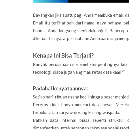
Bayangkan jika suatu pagi Anda membuka email, d
Email itu terlihat sah dari nama, gaya bahasa, b
finance Anda langsung menindaklanjuti. Beberapa 
dikenal. Ternyata, perusahaan Anda baru saja menj
Kenapa Ini Bisa Terjadi?
Banyak perusahaan meremehkan pentingnya keama
teknologi, siapa juga yang mau retas data kami?”
Padahal kenyataannya:
Setiap hari, ribuan usaha kecil hingga besar menja
Peretas tidak hanya mencari data besar. Mereka
terbuka, atau karyawan yang kurang waspada.
Bahkan data internal biasa seperti struktur o
dimanfaatkan untuk serangan rekayasa sosial (soci