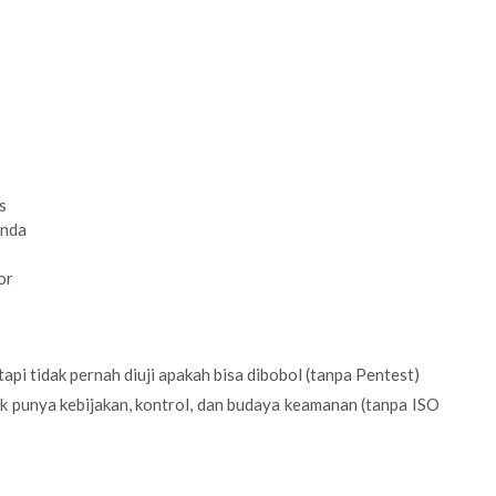
s
Anda
or
pi tidak pernah diuji apakah bisa dibobol (tanpa Pentest)
dak punya kebijakan, kontrol, dan budaya keamanan (tanpa ISO